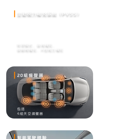
主動視⼒補充系統（PVSS）
雨夜模式
、
後視補充
​、
後側視補充
、
A柱視力補充
20組揚聲器
包括
4組天空揚聲器
智能駕駛體驗