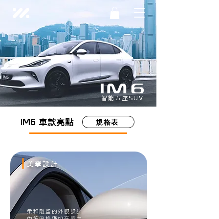
智能五座SUV
IM6 車款亮點
規格表
​美學設計
​柔和雕塑的外觀設計
​內飾風格猶如在家中