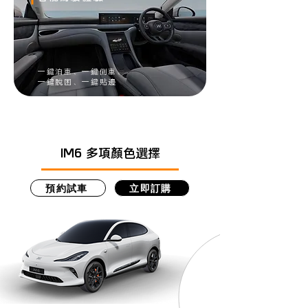
一鍵泊車、一鍵倒車​、
一鍵脫困、一鍵貼邊
IM6 多項顏色選擇
預約試車
立即訂購