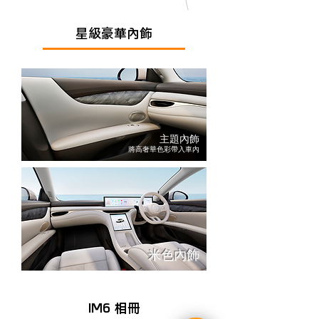
星級豪華內飾
主題內飾
將高奢華色彩帶入車內
米色內飾
IM6 相冊