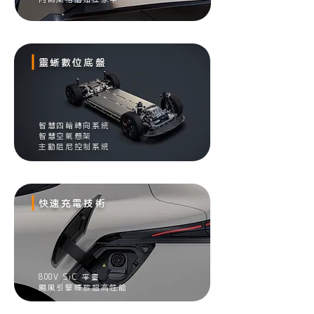
靈蜥數位底盤
智慧四輪轉向系統
智慧空氣懸架
主動阻尼控制系統
快速充電技術
800V SiC 平臺
颶風引擎釋放超⾼性能