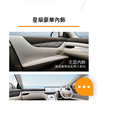
星級豪華內飾
主題內飾
將高奢華色彩帶入車內
米色內飾
IM5 相冊