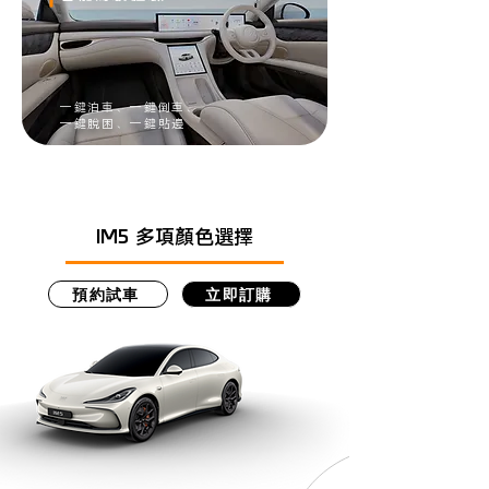
一鍵泊車、一鍵倒車​、
一鍵脫困、一鍵貼邊
IM5 多項顏色選擇
預約試車
立即訂購