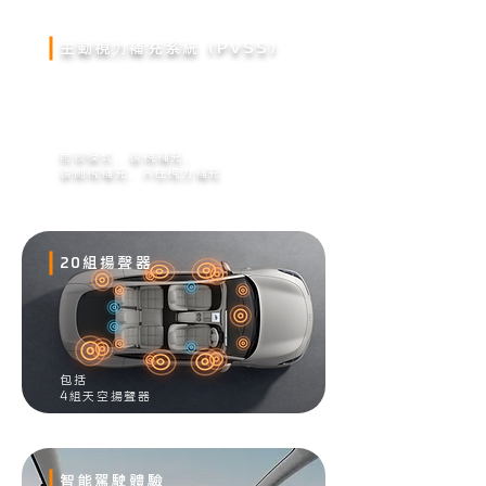
主動視⼒補充系統（PVSS）
雨夜模式
、
後視補充
​、
後側視補充
、
A柱視力補充
20組揚聲器
包括
4組天空揚聲器
智能駕駛體驗