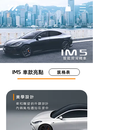
智能掀背轎車
IM5 車款亮點
規格表
​美學設計
​柔和雕塑的外觀設計
​內飾風格猶如在家中