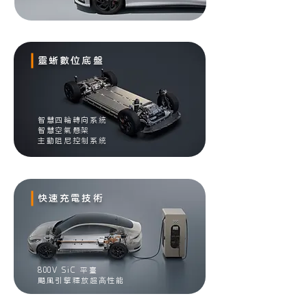
靈蜥數位底盤
智慧四輪轉向系統
智慧空氣懸架
主動阻尼控制系統
快速充電技術
800V SiC 平臺
颶風引擎釋放超⾼性能